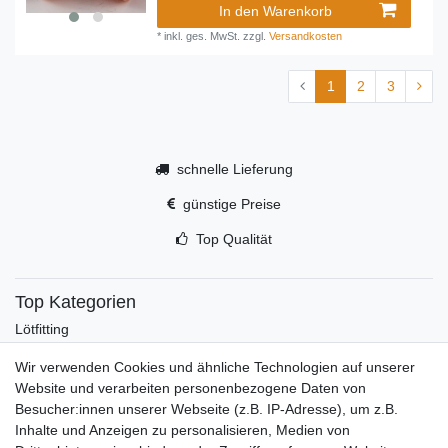
In den Warenkorb
*
inkl. ges. MwSt.
zzgl.
Versandkosten
1
2
3
schnelle Lieferung
günstige Preise
Top Qualität
Top Kategorien
Lötfitting
Rotguss
Wir verwenden Cookies und ähnliche Technologien auf unserer
Werkzeug
Website und verarbeiten personenbezogene Daten von
Kältetechnikzubehör
Besucher:innen unserer Webseite (z.B. IP-Adresse), um z.B.
Kältefitting
Inhalte und Anzeigen zu personalisieren, Medien von
Y-Verteiler