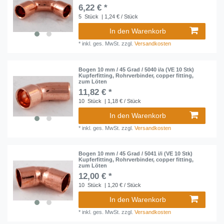
6,22 € *
5
Stück
| 1,24 € / Stück
In den Warenkorb
*
inkl. ges. MwSt.
zzgl.
Versandkosten
Bogen 10 mm / 45 Grad / 5040 i/a (VE 10 Stk)
Kupferfitting, Rohrverbinder, copper fitting,
zum Löten
11,82 € *
10
Stück
| 1,18 € / Stück
In den Warenkorb
*
inkl. ges. MwSt.
zzgl.
Versandkosten
Bogen 10 mm / 45 Grad / 5041 i/i (VE 10 Stk)
Kupferfitting, Rohrverbinder, copper fitting,
zum Löten
12,00 € *
10
Stück
| 1,20 € / Stück
In den Warenkorb
*
inkl. ges. MwSt.
zzgl.
Versandkosten