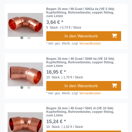
Bogen 15 mm / 90 Grad / 5001a i/a (VE 5 Stk)
Kupferfitting, Rohrverbinder, copper fitting,
zum Löten
3,64 € *
5
Stück
| 0,73 € / Stück
In den Warenkorb
*
inkl. ges. MwSt.
zzgl.
Versandkosten
Bogen 16 mm / 45 Grad / 5040 i/a (VE 10 Stk)
Kupferfitting, Rohrverbinder, copper fitting,
zum Löten
16,95 € *
10
Stück
| 1,70 € / Stück
In den Warenkorb
*
inkl. ges. MwSt.
zzgl.
Versandkosten
Bogen 16 mm / 45 Grad / 5041 i/i (VE 10 Stk)
Kupferfitting, Rohrverbinder, copper fitting,
zum Löten
15,24 € *
10
Stück
| 1,52 € / Stück