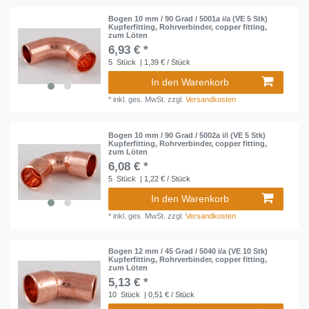
Bogen 10 mm / 90 Grad / 5001a i/a (VE 5 Stk)
Kupferfitting, Rohrverbinder, copper fitting,
zum Löten
6,93 € *
5
Stück
| 1,39 € / Stück
In den Warenkorb
*
inkl. ges. MwSt.
zzgl.
Versandkosten
Bogen 10 mm / 90 Grad / 5002a i/i (VE 5 Stk)
Kupferfitting, Rohrverbinder, copper fitting,
zum Löten
6,08 € *
5
Stück
| 1,22 € / Stück
In den Warenkorb
*
inkl. ges. MwSt.
zzgl.
Versandkosten
Bogen 12 mm / 45 Grad / 5040 i/a (VE 10 Stk)
Kupferfitting, Rohrverbinder, copper fitting,
zum Löten
5,13 € *
10
Stück
| 0,51 € / Stück