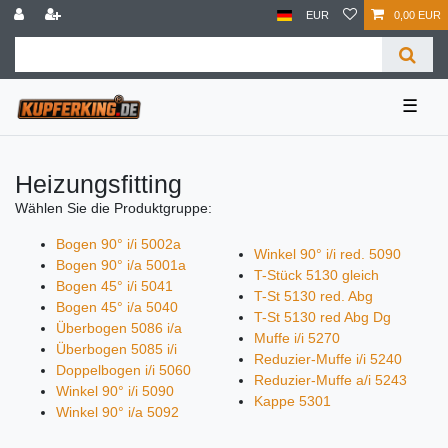
EUR
0,00 EUR
☰
Heizungsfitting
Wählen Sie die Produktgruppe:
Bogen 90° i/i 5002a
Winkel 90° i/i red. 5090
Bogen 90° i/a 5001a
T-Stück 5130 gleich
Bogen 45° i/i 5041
T-St 5130 red. Abg
Bogen 45° i/a 5040
T-St 5130 red Abg Dg
Überbogen 5086 i/a
Muffe i/i 5270
Überbogen 5085 i/i
Reduzier-Muffe i/i 5240
Doppelbogen i/i 5060
Reduzier-Muffe a/i 5243
Winkel 90° i/i 5090
Kappe 5301
Winkel 90° i/a 5092