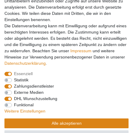
Drittanbietern einzubinden oder Zugriffe auf unsere Website zu
Mein Konto
analysieren. Die Datenverarbeitung erfolgt erst durch gesetzte
Cookies. Wir teilen diese Daten mit Dritten, die wir in den
Kontakt
Einstellungen benennen.
Versandkosten
Die Datenverarbeitung kann mit Einwilligung oder aufgrund eines
Zahlungsarten
berechtigten Interesses erfolgen. Die Zustimmung kann erteilt
Service
oder abgelehnt werden. Es besteht das Recht, nicht einzuwilligen
und die Einwilligung zu einem späteren Zeitpunkt zu ändern oder
Registrierung
zu widerrufen. Beachten Sie unser
Impressum
und weitere
Login
Hinweise zur Verwendung personenbezogener Daten in unserer
Mein Konto
Daten­schutz­erklärung
.
Essenziell
Impressum
Daten­schutz­erklärung
AGB
Statistik
Zahlungsdienstleister
Externe Medien
Widerrufs­recht
Kontakt
Vertrag widerrufen
DHL Wunschzustellung
Funktional
Weitere Einstellungen
Barrierefreiheitserklärung
Alle akzeptieren