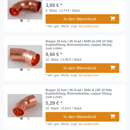
3,69 € *
5
Stück
| 0,74 € / Stück
In den Warenkorb
*
inkl. ges. MwSt.
zzgl.
Versandkosten
Bogen 15 mm / 45 Grad / 5040 i/a (VE 10 Stk)
Kupferfitting, Rohrverbinder, copper fitting,
zum Löten
9,94 € *
10
Stück
| 0,99 € / Stück
In den Warenkorb
*
inkl. ges. MwSt.
zzgl.
Versandkosten
Bogen 15 mm / 45 Grad / 5041 i/i (VE 10 Stk)
Kupferfitting, Rohrverbinder, copper fitting,
zum Löten
5,29 € *
10
Stück
| 0,53 € / Stück
In den Warenkorb
*
inkl. ges. MwSt.
zzgl.
Versandkosten