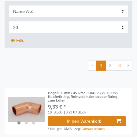
Filter
1
2
3
Bogen 06 mm / 45 Grad / 5041 i/i (VE 10 Stk)
Kupferfitting, Rohrverbinder, copper fitting,
zum Löten
9,33 € *
10
Stück
| 0,93 € / Stück
In den Warenkorb
*
inkl. ges. MwSt.
zzgl.
Versandkosten