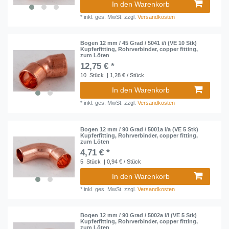
In den Warenkorb
*
inkl. ges. MwSt.
zzgl.
Versandkosten
Bogen 12 mm / 45 Grad / 5041 i/i (VE 10 Stk)
Kupferfitting, Rohrverbinder, copper fitting,
zum Löten
12,75 € *
10
Stück
| 1,28 € / Stück
In den Warenkorb
*
inkl. ges. MwSt.
zzgl.
Versandkosten
Bogen 12 mm / 90 Grad / 5001a i/a (VE 5 Stk)
Kupferfitting, Rohrverbinder, copper fitting,
zum Löten
4,71 € *
5
Stück
| 0,94 € / Stück
In den Warenkorb
*
inkl. ges. MwSt.
zzgl.
Versandkosten
Bogen 12 mm / 90 Grad / 5002a i/i (VE 5 Stk)
Kupferfitting, Rohrverbinder, copper fitting,
zum Löten