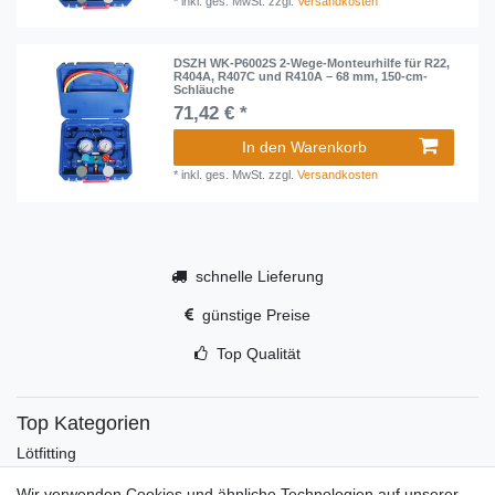
*
inkl. ges. MwSt.
zzgl.
Versandkosten
DSZH WK-P6002S 2-Wege-Monteurhilfe für R22,
R404A, R407C und R410A – 68 mm, 150-cm-
Schläuche
71,42 € *
In den Warenkorb
*
inkl. ges. MwSt.
zzgl.
Versandkosten
schnelle Lieferung
günstige Preise
Top Qualität
Top Kategorien
Lötfitting
Rotguss
Wir verwenden Cookies und ähnliche Technologien auf unserer