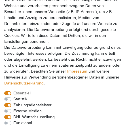
Werkzeug
Website und verarbeiten personenbezogene Daten von
Kältetechnikzubehör
Besucher:innen unserer Webseite (z.B. IP-Adresse), um z.B.
Kältefitting
Inhalte und Anzeigen zu personalisieren, Medien von
Y-Verteiler
Drittanbietern einzubinden oder Zugriffe auf unsere Website zu
Mein Konto
analysieren. Die Datenverarbeitung erfolgt erst durch gesetzte
Cookies. Wir teilen diese Daten mit Dritten, die wir in den
Kontakt
Einstellungen benennen.
Versandkosten
Die Datenverarbeitung kann mit Einwilligung oder aufgrund eines
Zahlungsarten
berechtigten Interesses erfolgen. Die Zustimmung kann erteilt
Service
oder abgelehnt werden. Es besteht das Recht, nicht einzuwilligen
und die Einwilligung zu einem späteren Zeitpunkt zu ändern oder
Registrierung
zu widerrufen. Beachten Sie unser
Impressum
und weitere
Login
Hinweise zur Verwendung personenbezogener Daten in unserer
Mein Konto
Daten­schutz­erklärung
.
Essenziell
Impressum
Daten­schutz­erklärung
AGB
Statistik
Zahlungsdienstleister
Externe Medien
Widerrufs­recht
Kontakt
Vertrag widerrufen
DHL Wunschzustellung
Funktional