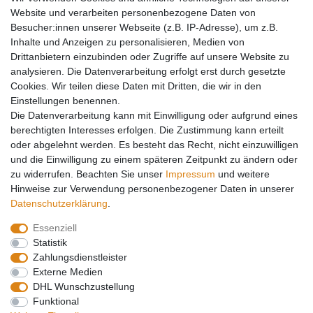
Werkzeug
Website und verarbeiten personenbezogene Daten von
Kältetechnikzubehör
Besucher:innen unserer Webseite (z.B. IP-Adresse), um z.B.
Kältefitting
Inhalte und Anzeigen zu personalisieren, Medien von
Y-Verteiler
Drittanbietern einzubinden oder Zugriffe auf unsere Website zu
Mein Konto
analysieren. Die Datenverarbeitung erfolgt erst durch gesetzte
Cookies. Wir teilen diese Daten mit Dritten, die wir in den
Kontakt
Einstellungen benennen.
Versandkosten
Die Datenverarbeitung kann mit Einwilligung oder aufgrund eines
Zahlungsarten
berechtigten Interesses erfolgen. Die Zustimmung kann erteilt
Service
oder abgelehnt werden. Es besteht das Recht, nicht einzuwilligen
und die Einwilligung zu einem späteren Zeitpunkt zu ändern oder
Registrierung
zu widerrufen. Beachten Sie unser
Impressum
und weitere
Login
Hinweise zur Verwendung personenbezogener Daten in unserer
Mein Konto
Daten­schutz­erklärung
.
Essenziell
Impressum
Daten­schutz­erklärung
AGB
Statistik
Zahlungsdienstleister
Externe Medien
Widerrufs­recht
Kontakt
Vertrag widerrufen
DHL Wunschzustellung
Funktional