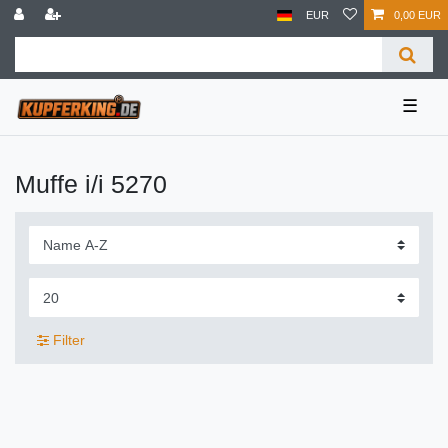
EUR
0,00 EUR
☰
Muffe i/i 5270
Filter