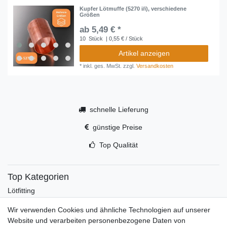
Kupfer Lötmuffe (5270 i/i), verschiedene
Größen
ab 5,49 € *
10
Stück
| 0,55 € / Stück
Artikel anzeigen
*
inkl. ges. MwSt.
zzgl.
Versandkosten
schnelle Lieferung
günstige Preise
Top Qualität
Top Kategorien
Lötfitting
Rotguss
Wir verwenden Cookies und ähnliche Technologien auf unserer
Werkzeug
Website und verarbeiten personenbezogene Daten von
Kältetechnikzubehör