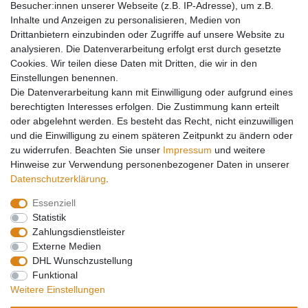
Besucher:innen unserer Webseite (z.B. IP-Adresse), um z.B.
Kältefitting
Inhalte und Anzeigen zu personalisieren, Medien von
Y-Verteiler
Drittanbietern einzubinden oder Zugriffe auf unsere Website zu
Mein Konto
analysieren. Die Datenverarbeitung erfolgt erst durch gesetzte
Cookies. Wir teilen diese Daten mit Dritten, die wir in den
Kontakt
Einstellungen benennen.
Versandkosten
Die Datenverarbeitung kann mit Einwilligung oder aufgrund eines
Zahlungsarten
berechtigten Interesses erfolgen. Die Zustimmung kann erteilt
Service
oder abgelehnt werden. Es besteht das Recht, nicht einzuwilligen
und die Einwilligung zu einem späteren Zeitpunkt zu ändern oder
Registrierung
zu widerrufen. Beachten Sie unser
Impressum
und weitere
Login
Hinweise zur Verwendung personenbezogener Daten in unserer
Mein Konto
Daten­schutz­erklärung
.
Essenziell
Impressum
Daten­schutz­erklärung
AGB
Statistik
Zahlungsdienstleister
Externe Medien
Widerrufs­recht
Kontakt
Vertrag widerrufen
DHL Wunschzustellung
Funktional
Weitere Einstellungen
Barrierefreiheitserklärung