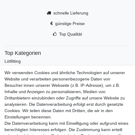
schnelle Lieferung
günstige Preise
Top Qualität
Top Kategorien
Lötfitting
Rotguss
Wir verwenden Cookies und ähnliche Technologien auf unserer
Werkzeug
Website und verarbeiten personenbezogene Daten von
Kältetechnikzubehör
Besucher:innen unserer Webseite (z.B. IP-Adresse), um z.B.
Kältefitting
Inhalte und Anzeigen zu personalisieren, Medien von
Y-Verteiler
Drittanbietern einzubinden oder Zugriffe auf unsere Website zu
Mein Konto
analysieren. Die Datenverarbeitung erfolgt erst durch gesetzte
Cookies. Wir teilen diese Daten mit Dritten, die wir in den
Kontakt
Einstellungen benennen.
Versandkosten
Die Datenverarbeitung kann mit Einwilligung oder aufgrund eines
Zahlungsarten
berechtigten Interesses erfolgen. Die Zustimmung kann erteilt
Service