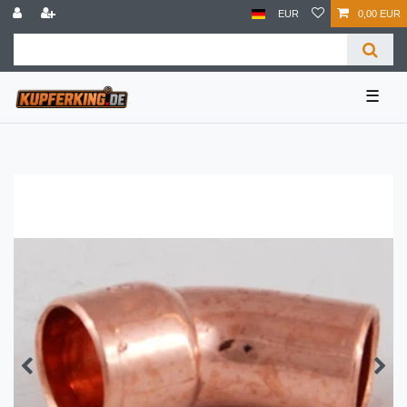
EUR
0,00 EUR
☰