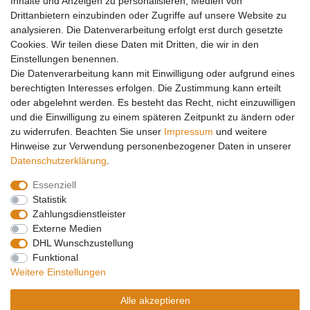
Inhalte und Anzeigen zu personalisieren, Medien von
Y-Verteiler
Drittanbietern einzubinden oder Zugriffe auf unsere Website zu
Mein Konto
analysieren. Die Datenverarbeitung erfolgt erst durch gesetzte
Cookies. Wir teilen diese Daten mit Dritten, die wir in den
Kontakt
Einstellungen benennen.
Versandkosten
Die Datenverarbeitung kann mit Einwilligung oder aufgrund eines
Zahlungsarten
berechtigten Interesses erfolgen. Die Zustimmung kann erteilt
Service
oder abgelehnt werden. Es besteht das Recht, nicht einzuwilligen
und die Einwilligung zu einem späteren Zeitpunkt zu ändern oder
Registrierung
zu widerrufen. Beachten Sie unser
Impressum
und weitere
Login
Hinweise zur Verwendung personenbezogener Daten in unserer
Mein Konto
Daten­schutz­erklärung
.
Essenziell
Impressum
Daten­schutz­erklärung
AGB
Statistik
Zahlungsdienstleister
Externe Medien
Widerrufs­recht
Kontakt
Vertrag widerrufen
DHL Wunschzustellung
Funktional
Weitere Einstellungen
Barrierefreiheitserklärung
Alle akzeptieren