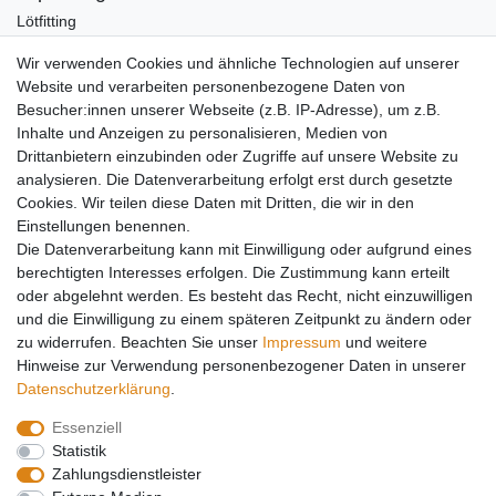
Lötfitting
Rotguss
Wir verwenden Cookies und ähnliche Technologien auf unserer
Werkzeug
Website und verarbeiten personenbezogene Daten von
Kältetechnikzubehör
Besucher:innen unserer Webseite (z.B. IP-Adresse), um z.B.
Kältefitting
Inhalte und Anzeigen zu personalisieren, Medien von
Y-Verteiler
Drittanbietern einzubinden oder Zugriffe auf unsere Website zu
Mein Konto
analysieren. Die Datenverarbeitung erfolgt erst durch gesetzte
Cookies. Wir teilen diese Daten mit Dritten, die wir in den
Kontakt
Einstellungen benennen.
Versandkosten
Die Datenverarbeitung kann mit Einwilligung oder aufgrund eines
Zahlungsarten
berechtigten Interesses erfolgen. Die Zustimmung kann erteilt
Service
oder abgelehnt werden. Es besteht das Recht, nicht einzuwilligen
und die Einwilligung zu einem späteren Zeitpunkt zu ändern oder
Registrierung
zu widerrufen. Beachten Sie unser
Impressum
und weitere
Login
Hinweise zur Verwendung personenbezogener Daten in unserer
Mein Konto
Daten­schutz­erklärung
.
Essenziell
Impressum
Daten­schutz­erklärung
AGB
Statistik
Zahlungsdienstleister