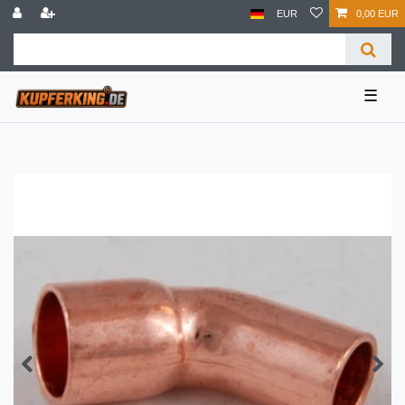
EUR
0,00 EUR
☰