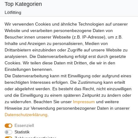
Top Kategorien
Lötfitting
Rotguss
Wir verwenden Cookies und ähnliche Technologien auf unserer
Werkzeug
Website und verarbeiten personenbezogene Daten von
Kältetechnikzubehör
Besucher:innen unserer Webseite (z.B. IP-Adresse), um z.B.
Kältefitting
Inhalte und Anzeigen zu personalisieren, Medien von
Y-Verteiler
Drittanbietern einzubinden oder Zugriffe auf unsere Website zu
Mein Konto
analysieren. Die Datenverarbeitung erfolgt erst durch gesetzte
Cookies. Wir teilen diese Daten mit Dritten, die wir in den
Kontakt
Einstellungen benennen.
Versandkosten
Die Datenverarbeitung kann mit Einwilligung oder aufgrund eines
Zahlungsarten
berechtigten Interesses erfolgen. Die Zustimmung kann erteilt
Service
oder abgelehnt werden. Es besteht das Recht, nicht einzuwilligen
und die Einwilligung zu einem späteren Zeitpunkt zu ändern oder
Registrierung
zu widerrufen. Beachten Sie unser
Impressum
und weitere
Login
Hinweise zur Verwendung personenbezogener Daten in unserer
Mein Konto
Daten­schutz­erklärung
.
Essenziell
Impressum
Daten­schutz­erklärung
AGB
Statistik