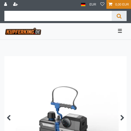
EUR
0,00 EUR
☰