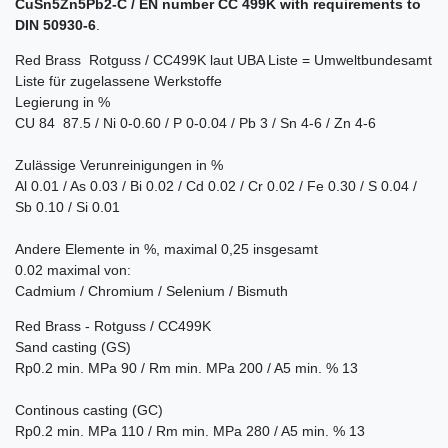
CuSn5Zn5Pb2-C / EN number CC 499K with requirements to
DIN 50930-6
.
Red Brass  Rotguss / CC499K laut UBA Liste = Umweltbundesamt
Liste für zugelassene Werkstoffe
Legierung in %
CU 84  87.5 / Ni 0-0.60 / P 0-0.04 / Pb 3 / Sn 4-6 / Zn 4-6
Zulässige Verunreinigungen in %
Al 0.01 / As 0.03 / Bi 0.02 / Cd 0.02 / Cr 0.02 / Fe 0.30 / S 0.04 /
Sb 0.10 / Si 0.01
Andere Elemente in %, maximal 0,25 insgesamt
0.02 maximal von:
Cadmium / Chromium / Selenium / Bismuth
Red Brass - Rotguss / CC499K
Sand casting (GS)
Rp0.2 min. MPa 90 / Rm min. MPa 200 / A5 min. % 13
Continous casting (GC)
Rp0.2 min. MPa 110 / Rm min. MPa 280 / A5 min. % 13