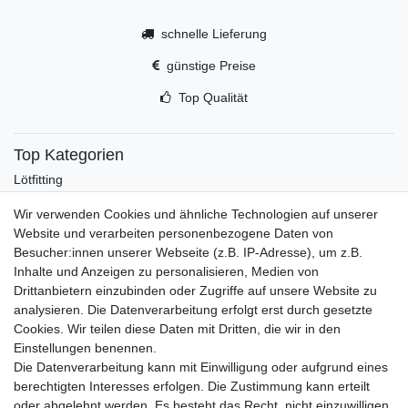
schnelle Lieferung
günstige Preise
Top Qualität
Top Kategorien
Lötfitting
Rotguss
Wir verwenden Cookies und ähnliche Technologien auf unserer
Werkzeug
Website und verarbeiten personenbezogene Daten von
Kältetechnikzubehör
Besucher:innen unserer Webseite (z.B. IP-Adresse), um z.B.
Kältefitting
Inhalte und Anzeigen zu personalisieren, Medien von
Y-Verteiler
Drittanbietern einzubinden oder Zugriffe auf unsere Website zu
Mein Konto
analysieren. Die Datenverarbeitung erfolgt erst durch gesetzte
Cookies. Wir teilen diese Daten mit Dritten, die wir in den
Kontakt
Einstellungen benennen.
Versandkosten
Die Datenverarbeitung kann mit Einwilligung oder aufgrund eines
Zahlungsarten
berechtigten Interesses erfolgen. Die Zustimmung kann erteilt
Service
oder abgelehnt werden. Es besteht das Recht, nicht einzuwilligen