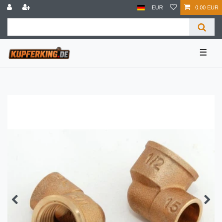
EUR
0,00 EUR
☰