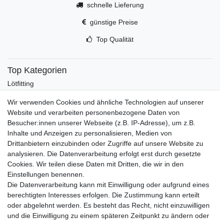
schnelle Lieferung
günstige Preise
Top Qualität
Top Kategorien
Lötfitting
Rotguss
Wir verwenden Cookies und ähnliche Technologien auf unserer
Werkzeug
Website und verarbeiten personenbezogene Daten von
Kältetechnikzubehör
Besucher:innen unserer Webseite (z.B. IP-Adresse), um z.B.
Kältefitting
Inhalte und Anzeigen zu personalisieren, Medien von
Y-Verteiler
Drittanbietern einzubinden oder Zugriffe auf unsere Website zu
Mein Konto
analysieren. Die Datenverarbeitung erfolgt erst durch gesetzte
Cookies. Wir teilen diese Daten mit Dritten, die wir in den
Kontakt
Einstellungen benennen.
Versandkosten
Die Datenverarbeitung kann mit Einwilligung oder aufgrund eines
Zahlungsarten
berechtigten Interesses erfolgen. Die Zustimmung kann erteilt
Service
oder abgelehnt werden. Es besteht das Recht, nicht einzuwilligen
und die Einwilligung zu einem späteren Zeitpunkt zu ändern oder
Registrierung