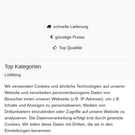
schnelle Lieferung
günstige Preise
Top Qualität
Top Kategorien
Lötfitting
Rotguss
Wir verwenden Cookies und ähnliche Technologien auf unserer
Werkzeug
Website und verarbeiten personenbezogene Daten von
Kältetechnikzubehör
Besucher:innen unserer Webseite (z.B. IP-Adresse), um z.B.
Kältefitting
Inhalte und Anzeigen zu personalisieren, Medien von
Y-Verteiler
Drittanbietern einzubinden oder Zugriffe auf unsere Website zu
Mein Konto
analysieren. Die Datenverarbeitung erfolgt erst durch gesetzte
Cookies. Wir teilen diese Daten mit Dritten, die wir in den
Kontakt
Einstellungen benennen.
Versandkosten