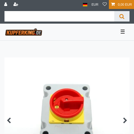
EUR
0,00 EUR
☰