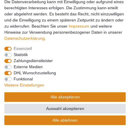
Die Datenverarbeitung kann mit Einwilligung oder aufgrund eines
Zahlungsarten
berechtigten Interesses erfolgen. Die Zustimmung kann erteilt
Service
oder abgelehnt werden. Es besteht das Recht, nicht einzuwilligen
und die Einwilligung zu einem späteren Zeitpunkt zu ändern oder
Registrierung
zu widerrufen. Beachten Sie unser
Impressum
und weitere
Login
Hinweise zur Verwendung personenbezogener Daten in unserer
Mein Konto
Daten­schutz­erklärung
.
Essenziell
Impressum
Daten­schutz­erklärung
AGB
Statistik
Zahlungsdienstleister
Externe Medien
Widerrufs­recht
Kontakt
Vertrag widerrufen
DHL Wunschzustellung
Funktional
Weitere Einstellungen
Barrierefreiheitserklärung
Alle akzeptieren
Auswahl akzeptieren
© Copyright 2026 | Alle Rechte vorbehalten.
Alle ablehnen