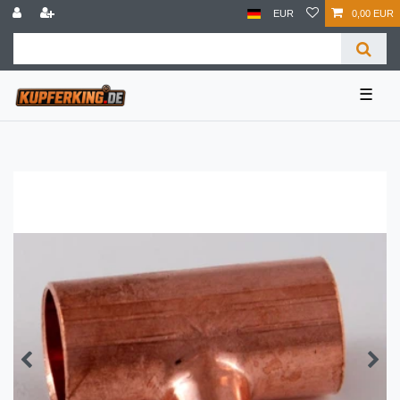
EUR
0,00 EUR
☰