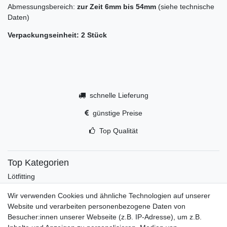
Abmessungsbereich:
zur Zeit 6mm bis 54mm
(siehe technische
Daten)
Verpackungseinheit: 2 Stück
schnelle Lieferung
günstige Preise
Top Qualität
Top Kategorien
Lötfitting
Rotguss
Wir verwenden Cookies und ähnliche Technologien auf unserer
Werkzeug
Website und verarbeiten personenbezogene Daten von
Kältetechnikzubehör
Besucher:innen unserer Webseite (z.B. IP-Adresse), um z.B.
Kältefitting