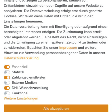
Inhalte und Anzeigen zu personalisieren, Medien von
Y-Verteiler
Drittanbietern einzubinden oder Zugriffe auf unsere Website zu
Mein Konto
analysieren. Die Datenverarbeitung erfolgt erst durch gesetzte
Cookies. Wir teilen diese Daten mit Dritten, die wir in den
Kontakt
Einstellungen benennen.
Versandkosten
Die Datenverarbeitung kann mit Einwilligung oder aufgrund eines
Zahlungsarten
berechtigten Interesses erfolgen. Die Zustimmung kann erteilt
Service
oder abgelehnt werden. Es besteht das Recht, nicht einzuwilligen
und die Einwilligung zu einem späteren Zeitpunkt zu ändern oder
Registrierung
zu widerrufen. Beachten Sie unser
Impressum
und weitere
Login
Hinweise zur Verwendung personenbezogener Daten in unserer
Mein Konto
Daten­schutz­erklärung
.
Essenziell
Impressum
Daten­schutz­erklärung
AGB
Statistik
Zahlungsdienstleister
Externe Medien
Widerrufs­recht
Kontakt
Vertrag widerrufen
DHL Wunschzustellung
Funktional
Weitere Einstellungen
Barrierefreiheitserklärung
Alle akzeptieren