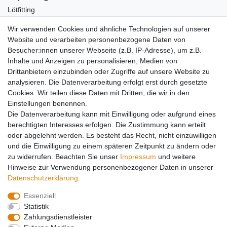
Lötfitting
Rotguss
Wir verwenden Cookies und ähnliche Technologien auf unserer
Werkzeug
Website und verarbeiten personenbezogene Daten von
Kältetechnikzubehör
Besucher:innen unserer Webseite (z.B. IP-Adresse), um z.B.
Kältefitting
Inhalte und Anzeigen zu personalisieren, Medien von
Y-Verteiler
Drittanbietern einzubinden oder Zugriffe auf unsere Website zu
Mein Konto
analysieren. Die Datenverarbeitung erfolgt erst durch gesetzte
Cookies. Wir teilen diese Daten mit Dritten, die wir in den
Kontakt
Einstellungen benennen.
Versandkosten
Die Datenverarbeitung kann mit Einwilligung oder aufgrund eines
Zahlungsarten
berechtigten Interesses erfolgen. Die Zustimmung kann erteilt
Service
oder abgelehnt werden. Es besteht das Recht, nicht einzuwilligen
und die Einwilligung zu einem späteren Zeitpunkt zu ändern oder
Registrierung
zu widerrufen. Beachten Sie unser
Impressum
und weitere
Login
Hinweise zur Verwendung personenbezogener Daten in unserer
Mein Konto
Daten­schutz­erklärung
.
Essenziell
Impressum
Daten­schutz­erklärung
AGB
Statistik
Zahlungsdienstleister