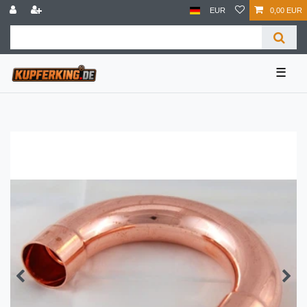
EUR
0,00 EUR
☰