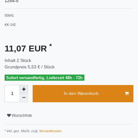
1254-5
50041
KK-142
*
11,07 EUR
Inhalt
2
Stück
Grundpreis
5,53 € / Stück
Sofort versandfertig, Lieferzeit 48h - 72h
In den Warenkorb
Wunschliste
* inkl. ges. MwSt. zzgl.
Versandkosten