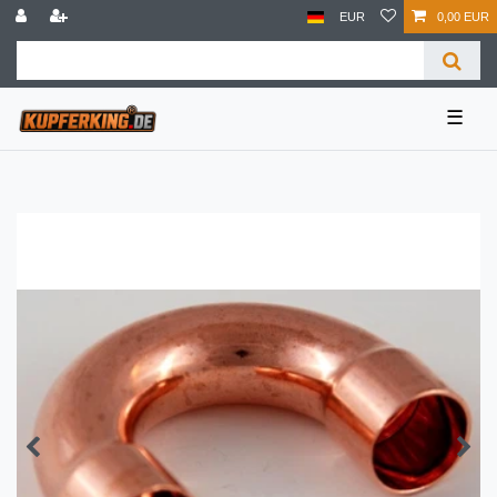
EUR
0,00 EUR
☰