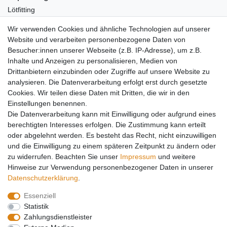
Lötfitting
Rotguss
Wir verwenden Cookies und ähnliche Technologien auf unserer
Werkzeug
Website und verarbeiten personenbezogene Daten von
Kältetechnikzubehör
Besucher:innen unserer Webseite (z.B. IP-Adresse), um z.B.
Kältefitting
Inhalte und Anzeigen zu personalisieren, Medien von
Y-Verteiler
Drittanbietern einzubinden oder Zugriffe auf unsere Website zu
Mein Konto
analysieren. Die Datenverarbeitung erfolgt erst durch gesetzte
Cookies. Wir teilen diese Daten mit Dritten, die wir in den
Kontakt
Einstellungen benennen.
Versandkosten
Die Datenverarbeitung kann mit Einwilligung oder aufgrund eines
Zahlungsarten
berechtigten Interesses erfolgen. Die Zustimmung kann erteilt
Service
oder abgelehnt werden. Es besteht das Recht, nicht einzuwilligen
und die Einwilligung zu einem späteren Zeitpunkt zu ändern oder
Registrierung
zu widerrufen. Beachten Sie unser
Impressum
und weitere
Login
Hinweise zur Verwendung personenbezogener Daten in unserer
Mein Konto
Daten­schutz­erklärung
.
Essenziell
Impressum
Daten­schutz­erklärung
AGB
Statistik
Zahlungsdienstleister