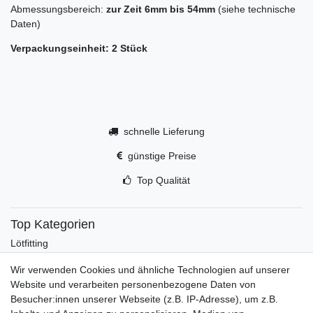
Abmessungsbereich:
zur Zeit 6mm bis 54mm
(siehe technische
Daten)
Verpackungseinheit: 2 Stück
schnelle Lieferung
günstige Preise
Top Qualität
Top Kategorien
Lötfitting
Rotguss
Wir verwenden Cookies und ähnliche Technologien auf unserer
Werkzeug
Website und verarbeiten personenbezogene Daten von
Kältetechnikzubehör
Besucher:innen unserer Webseite (z.B. IP-Adresse), um z.B.
Kältefitting