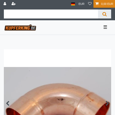
EUR
0,00 EUR
☰