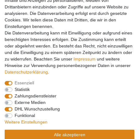
Inhalte und Anzeigen zu personalisieren, Medien von
Y-Verteiler
Drittanbietern einzubinden oder Zugriffe auf unsere Website zu
Mein Konto
analysieren. Die Datenverarbeitung erfolgt erst durch gesetzte
Cookies. Wir teilen diese Daten mit Dritten, die wir in den
Kontakt
Einstellungen benennen.
Versandkosten
Die Datenverarbeitung kann mit Einwilligung oder aufgrund eines
Zahlungsarten
berechtigten Interesses erfolgen. Die Zustimmung kann erteilt
Service
oder abgelehnt werden. Es besteht das Recht, nicht einzuwilligen
und die Einwilligung zu einem späteren Zeitpunkt zu ändern oder
Registrierung
zu widerrufen. Beachten Sie unser
Impressum
und weitere
Login
Hinweise zur Verwendung personenbezogener Daten in unserer
Mein Konto
Daten­schutz­erklärung
.
Essenziell
Impressum
Daten­schutz­erklärung
AGB
Statistik
Zahlungsdienstleister
Externe Medien
Widerrufs­recht
Kontakt
Vertrag widerrufen
DHL Wunschzustellung
Funktional
Weitere Einstellungen
Barrierefreiheitserklärung
Alle akzeptieren