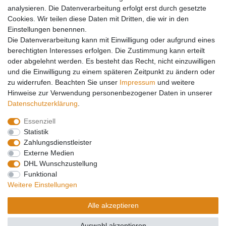
Mein Konto
analysieren. Die Datenverarbeitung erfolgt erst durch gesetzte
Cookies. Wir teilen diese Daten mit Dritten, die wir in den
Kontakt
Einstellungen benennen.
Versandkosten
Die Datenverarbeitung kann mit Einwilligung oder aufgrund eines
Zahlungsarten
berechtigten Interesses erfolgen. Die Zustimmung kann erteilt
Service
oder abgelehnt werden. Es besteht das Recht, nicht einzuwilligen
und die Einwilligung zu einem späteren Zeitpunkt zu ändern oder
Registrierung
zu widerrufen. Beachten Sie unser
Impressum
und weitere
Login
Hinweise zur Verwendung personenbezogener Daten in unserer
Mein Konto
Daten­schutz­erklärung
.
Essenziell
Impressum
Daten­schutz­erklärung
AGB
Statistik
Zahlungsdienstleister
Externe Medien
Widerrufs­recht
Kontakt
Vertrag widerrufen
DHL Wunschzustellung
Funktional
Weitere Einstellungen
Barrierefreiheitserklärung
Alle akzeptieren
Auswahl akzeptieren