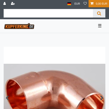
EUR
0,00 EUR
☰