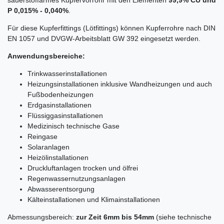
sauerstoffarmes Kupfervorrohr mit den Elementen
99,9% CU und
P 0,015% - 0,040%
.
Für diese Kupferfittings (Lötfittings) können Kupferrohre nach DIN
EN 1057 und DVGW-Arbeitsblatt GW 392 eingesetzt werden.
Anwendungsbereiche:
Trinkwasserinstallationen
Heizungsinstallationen inklusive Wandheizungen und auch
Fußbodenheizungen
Erdgasinstallationen
Flüssiggasinstallationen
Medizinisch technische Gase
Reingase
Solaranlagen
Heizölinstallationen
Druckluftanlagen trocken und ölfrei
Regenwassernutzungsanlagen
Abwasserentsorgung
Kälteinstallationen und Klimainstallationen
Abmessungsbereich:
zur Zeit 6mm bis 54mm
(siehe technische