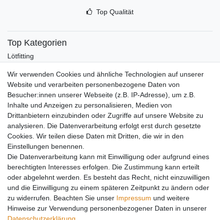
Top Qualität
Top Kategorien
Lötfitting
Rotguss
Wir verwenden Cookies und ähnliche Technologien auf unserer
Werkzeug
Website und verarbeiten personenbezogene Daten von
Kältetechnikzubehör
Besucher:innen unserer Webseite (z.B. IP-Adresse), um z.B.
Kältefitting
Inhalte und Anzeigen zu personalisieren, Medien von
Y-Verteiler
Drittanbietern einzubinden oder Zugriffe auf unsere Website zu
Mein Konto
analysieren. Die Datenverarbeitung erfolgt erst durch gesetzte
Cookies. Wir teilen diese Daten mit Dritten, die wir in den
Kontakt
Einstellungen benennen.
Versandkosten
Die Datenverarbeitung kann mit Einwilligung oder aufgrund eines
Zahlungsarten
berechtigten Interesses erfolgen. Die Zustimmung kann erteilt
Service
oder abgelehnt werden. Es besteht das Recht, nicht einzuwilligen
und die Einwilligung zu einem späteren Zeitpunkt zu ändern oder
Registrierung
zu widerrufen. Beachten Sie unser
Impressum
und weitere
Login
Hinweise zur Verwendung personenbezogener Daten in unserer
Mein Konto
Daten­schutz­erklärung
.