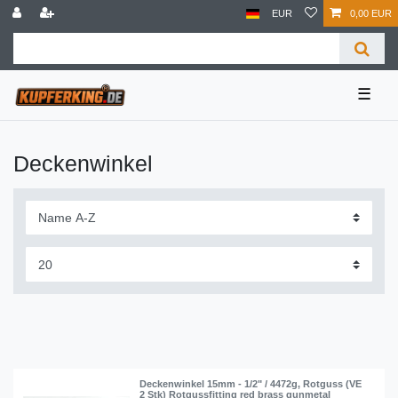
EUR
0,00 EUR
☰
Deckenwinkel
Deckenwinkel 15mm - 1/2" / 4472g, Rotguss (VE
2 Stk) Rotgussfitting red brass gunmetal