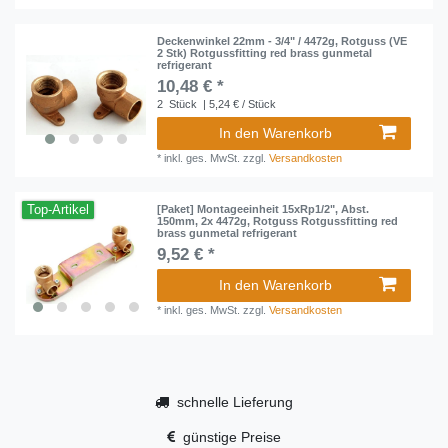
Deckenwinkel 22mm - 3/4" / 4472g, Rotguss (VE
2 Stk) Rotgussfitting red brass gunmetal
refrigerant
10,48 € *
2
Stück
| 5,24 € / Stück
In den Warenkorb
*
inkl. ges. MwSt.
zzgl.
Versandkosten
Top-Artikel
[Paket] Montageeinheit 15xRp1/2", Abst.
150mm, 2x 4472g, Rotguss Rotgussfitting red
brass gunmetal refrigerant
9,52 € *
In den Warenkorb
*
inkl. ges. MwSt.
zzgl.
Versandkosten
schnelle Lieferung
günstige Preise