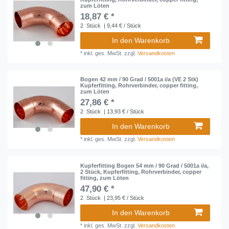
zum Löten
18,87 € *
2
Stück
| 9,44 € / Stück
In den Warenkorb
*
inkl. ges. MwSt.
zzgl.
Versandkosten
Bogen 42 mm / 90 Grad / 5001a i/a (VE 2 Stk)
Kupferfitting, Rohrverbinder, copper fitting,
zum Löten
27,86 € *
2
Stück
| 13,93 € / Stück
In den Warenkorb
*
inkl. ges. MwSt.
zzgl.
Versandkosten
Kupferfitting Bogen 54 mm / 90 Grad / 5001a i/a,
2 Stück, Kupferfitting, Rohrverbinder, copper
fitting, zum Löten
47,90 € *
2
Stück
| 23,95 € / Stück
In den Warenkorb
*
inkl. ges. MwSt.
zzgl.
Versandkosten