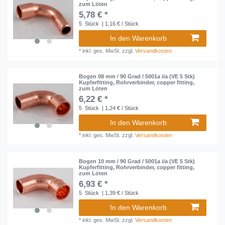
zum Löten
5,78 € *
5
Stück
| 1,16 € / Stück
In den Warenkorb
*
inkl. ges. MwSt.
zzgl.
Versandkosten
Bogen 08 mm / 90 Grad / 5001a i/a (VE 5 Stk)
Kupferfitting, Rohrverbinder, copper fitting,
zum Löten
6,22 € *
5
Stück
| 1,24 € / Stück
In den Warenkorb
*
inkl. ges. MwSt.
zzgl.
Versandkosten
Bogen 10 mm / 90 Grad / 5001a i/a (VE 5 Stk)
Kupferfitting, Rohrverbinder, copper fitting,
zum Löten
6,93 € *
5
Stück
| 1,39 € / Stück
In den Warenkorb
*
inkl. ges. MwSt.
zzgl.
Versandkosten