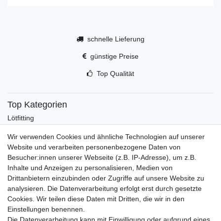
schnelle Lieferung
günstige Preise
Top Qualität
Top Kategorien
Lötfitting
Rotguss
Wir verwenden Cookies und ähnliche Technologien auf unserer
Werkzeug
Website und verarbeiten personenbezogene Daten von
Kältetechnikzubehör
Besucher:innen unserer Webseite (z.B. IP-Adresse), um z.B.
Kältefitting
Inhalte und Anzeigen zu personalisieren, Medien von
Y-Verteiler
Drittanbietern einzubinden oder Zugriffe auf unsere Website zu
Mein Konto
analysieren. Die Datenverarbeitung erfolgt erst durch gesetzte
Cookies. Wir teilen diese Daten mit Dritten, die wir in den
Kontakt
Einstellungen benennen.
Versandkosten
Die Datenverarbeitung kann mit Einwilligung oder aufgrund eines
Zahlungsarten